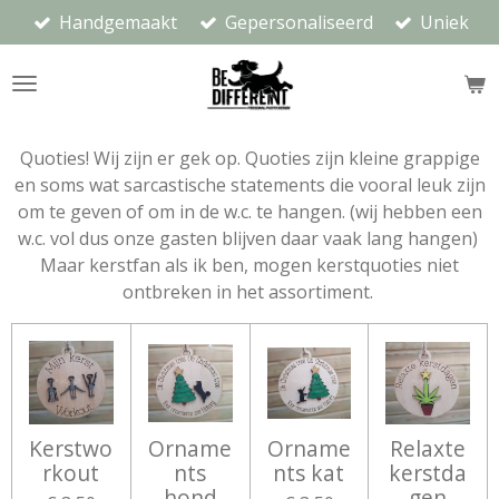
Handgemaakt
Gepersonaliseerd
Uniek
Ga
direct
naar
de
hoofdinhoud
Quoties! Wij zijn er gek op. Quoties zijn kleine grappige
en soms wat sarcastische statements die vooral leuk zijn
om te geven of om in de w.c. te hangen. (wij hebben een
w.c. vol dus onze gasten blijven daar vaak lang hangen)
Maar kerstfan als ik ben, mogen kerstquoties niet
ontbreken in het assortiment.
Kerstwo
Orname
Orname
Relaxte
rkout
nts
nts kat
kerstda
hond
gen