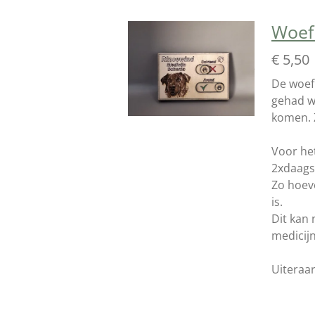
Woef
€ 5,50
De woefm
gehad wa
komen. 
Voor he
2xdaags
Zo hoeve
is.
Dit kan
medicij
Uiteraa