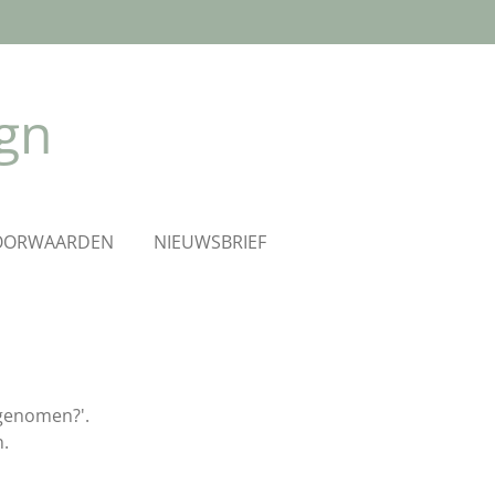
ign
OORWAARDEN
NIEUWSBRIEF
ngenomen?'.
n.