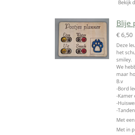
Bekijk d
Blije
€ 6,50
Deze leu
het schu
smiley.
We hebb
maar hoe
B.v
-Bord le
-Kamer
-Huiswe
-Tanden
Met een 
Met in p