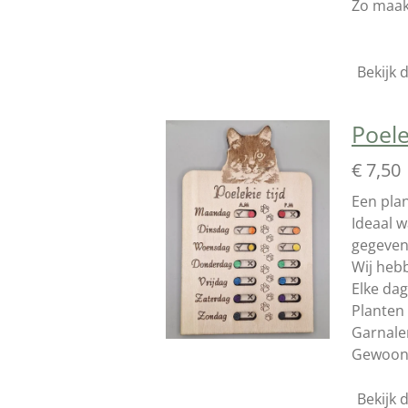
Zo maak
Bekijk d
Poel
€ 7,50
Een pla
Ideaal w
gegeven
Wij hebb
Elke dag
Planten 
Garnale
Gewoon 
Bekijk d