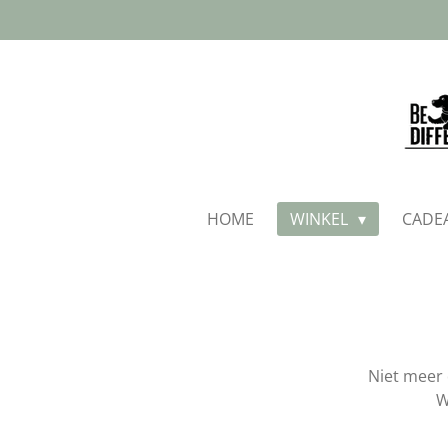
Ga
direct
naar
de
hoofdinhoud
HOME
WINKEL
CADE
Niet meer 
W