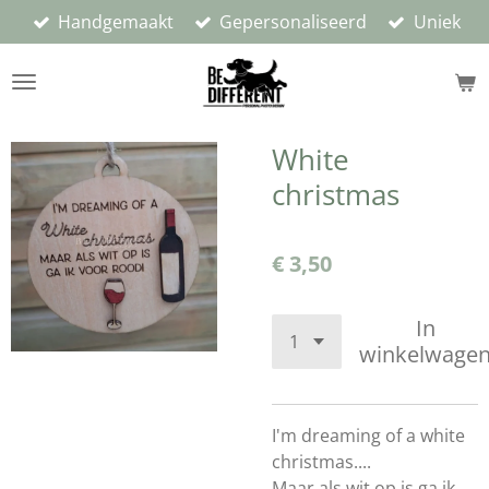
Handgemaakt
Gepersonaliseerd
Uniek
Ga
direct
naar
de
hoofdinhoud
White
christmas
€ 3,50
In
winkelwage
I'm dreaming of a white
christmas....
Maar als wit op is ga ik