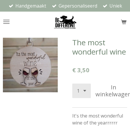
Handgemaakt
Gepersonaliseerd
Uniek
Ga
direct
naar
de
hoofdinhoud
The most
wonderful wine
€ 3,50
In
winkelwage
It's the most wonderful
wine of the yearrrrrr