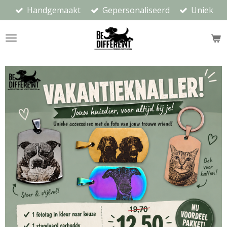
Handgemaakt
Gepersonaliseerd
Uniek
Ga
direct
naar
de
hoofdinhoud