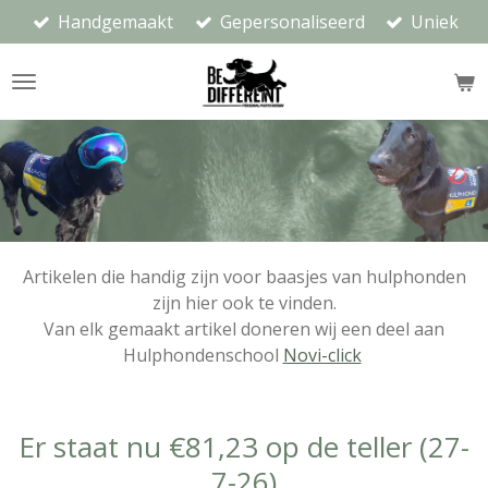
Handgemaakt
Gepersonaliseerd
Uniek
Ga
direct
naar
de
hoofdinhoud
Artikelen die handig zijn voor baasjes van hulphonden
zijn hier ook te vinden.
Van elk gemaakt artikel doneren wij een deel aan
Hulphondenschool
Novi-click
Er staat nu
€81,23
op de teller (27-
7-26)