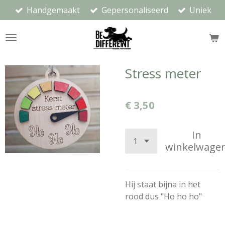
Handgemaakt
Gepersonaliseerd
Uniek
Ga
direct
naar
de
hoofdinhoud
Stress meter
€ 3,50
In
winkelwage
Hij staat bijna in het
rood dus "Ho ho ho"