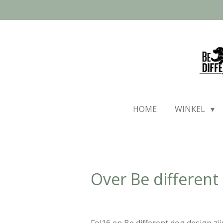
Ga
direct
naar
de
hoofdinhoud
HOME
WINKEL
Over Be different