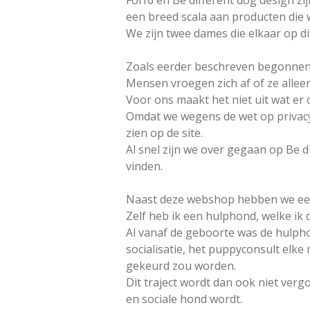
Fol16 en Be different dog design z
een breed scala aan producten die w
We zijn twee dames die elkaar op 
Zoals eerder beschreven begonnen 
Mensen vroegen zich af of ze allee
Voor ons maakt het niet uit wat er 
Omdat we wegens de wet op privacy
zien op de site.
Al snel zijn we over gegaan op Be d
vinden.
Naast deze webshop hebben we een 
Zelf heb ik een hulphond, welke ik
Al vanaf de geboorte was de hulpho
socialisatie, het puppyconsult elke
gekeurd zou worden.
Dit traject wordt dan ook niet vergo
en sociale hond wordt.