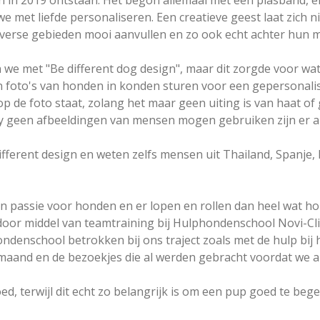
ijn in 2019 ontstaan. Het begon allemaal met een plasband, 
e met liefde personaliseren. Een creatieve geest laat zich 
diverse gebieden mooi aanvullen en zo ook echt achter hun 
we met "Be different dog design", maar dit zorgde voor wa
n foto's van honden in konden sturen voor een gepersonali
op de foto staat, zolang het maar geen uiting is van haat of
 geen afbeeldingen van mensen mogen gebruiken zijn er al
ifferent design en weten zelfs mensen uit Thailand, Spanje, P
passie voor honden en er lopen en rollen dan heel wat hon
 door middel van teamtraining bij Hulphondenschool Novi-Cl
ndenschool betrokken bij ons traject zoals met de hulp bij 
 maand en de bezoekjes die al werden gebracht voordat we al
ed, terwijl dit echt zo belangrijk is om een pup goed te bege