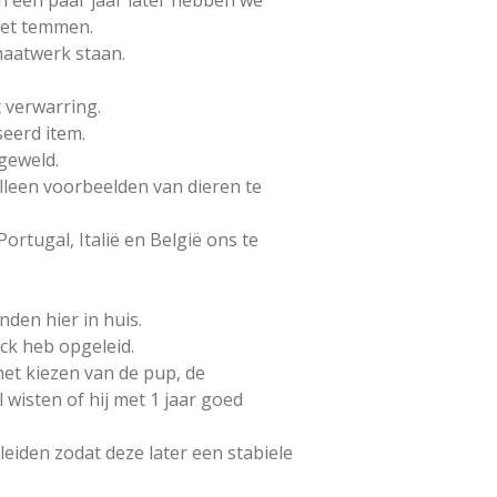
en een paar jaar later hebben we
niet temmen.
maatwerk staan.
t verwarring.
seerd item.
 geweld.
leen voorbeelden van dieren te
ortugal, Italië en België ons te
den hier in huis.
ick heb opgeleid.
het kiezen van de pup, de
 wisten of hij met 1 jaar goed
leiden zodat deze later een stabiele