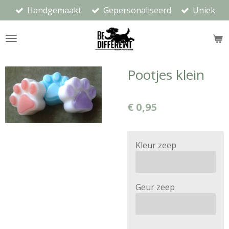
Handgemaakt
Gepersonaliseerd
Uniek
Ga
direct
naar
de
hoofdinhoud
Pootjes klein
€ 0,95
Kleur zeep
Geur zeep