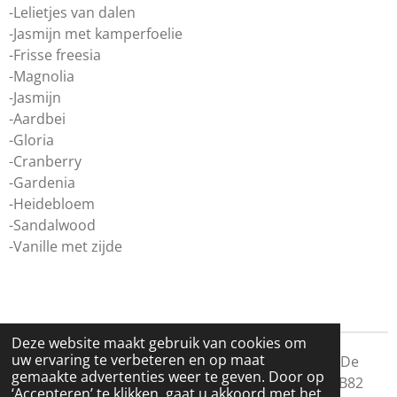
-Lelietjes van dalen
-Jasmijn met kamperfoelie
-Frisse freesia
-Magnolia
-Jasmijn
-Aardbei
-Gloria
-Cranberry
-Gardenia
-Heidebloem
-Sandalwood
-Vanille met zijde
Deze website maakt gebruik van cookies om
uw ervaring te verbeteren en op maat
© 2019 Be different design © 2019 Fol16 ©2015 De
gemaakte advertenties weer te geven. Door op
Zeeptuin KVK 34249116 BTW NL001556170B82
‘Accepteren’ te klikken, gaat u akkoord met het