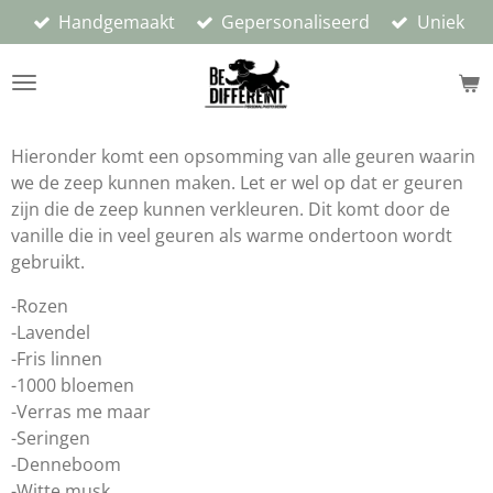
Handgemaakt
Gepersonaliseerd
Uniek
Ga
direct
naar
de
hoofdinhoud
Hieronder komt een opsomming van alle geuren waarin
we de zeep kunnen maken. Let er wel op dat er geuren
zijn die de zeep kunnen verkleuren. Dit komt door de
vanille die in veel geuren als warme ondertoon wordt
gebruikt.
-Rozen
-Lavendel
-Fris linnen
-1000 bloemen
-Verras me maar
-Seringen
-Denneboom
-Witte musk