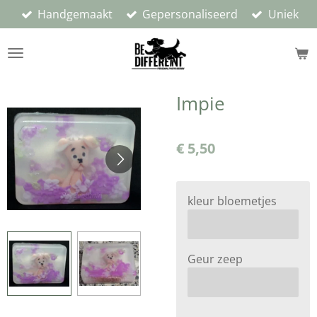
Handgemaakt
Gepersonaliseerd
Uniek
Ga
direct
naar
de
hoofdinhoud
Impie
€ 5,50
kleur bloemetjes
Geur zeep