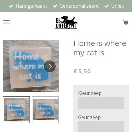
Handgemaakt
Gepersonaliseerd
Uniek
Ga
direct
naar
de
hoofdinhoud
Home is where
my cat is
€ 5,50
Kleur zeep
Geur zeep