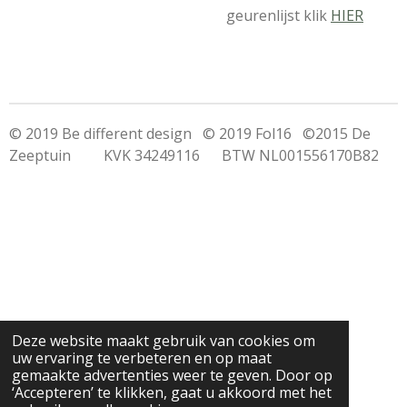
geurenlijst klik
HIER
© 2019 Be different design © 2019 Fol16 ©2015 De
Zeeptuin KVK 34249116 BTW NL001556170B82
Deze website maakt gebruik van cookies om
uw ervaring te verbeteren en op maat
gemaakte advertenties weer te geven. Door op
‘Accepteren’ te klikken, gaat u akkoord met het