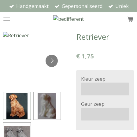
Handgemaakt
Gepersonaliseerd
Uniek
Ga
direct
naar
de
Retriever
hoofdinhoud
€ 1,75
Kleur zeep
Geur zeep