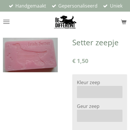
Handgemaakt
Gepersonaliseerd
Uniek
Ga
direct
naar
de
hoofdinhoud
Setter zeepje
€ 1,50
Kleur zeep
Geur zeep