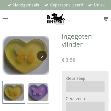
Handgemaakt
Gepersonaliseerd
Uniek
Ga
direct
naar
de
hoofdinhoud
Ingegoten
vlinder
€ 3,50
Kleur zeep
Geur zeep