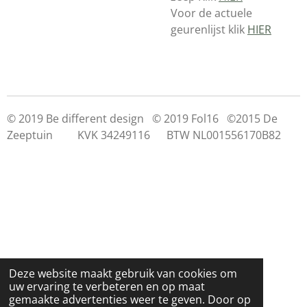
Voor de actuele
geurenlijst klik
HIER
© 2019 Be different design © 2019 Fol16 ©2015 De
Zeeptuin KVK 34249116 BTW NL001556170B82
Deze website maakt gebruik van cookies om
uw ervaring te verbeteren en op maat
gemaakte advertenties weer te geven. Door op