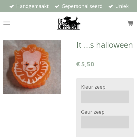
Handgemaakt
Gepersonaliseerd
Uniek
Ga
direct
naar
de
hoofdinhoud
It ...s halloween
€ 5,50
Kleur zeep
Geur zeep