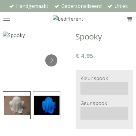
Handgemaakt
Gepersonaliseerd
Uniek
Ga
direct
naar
de
Spooky
hoofdinhoud
€ 4,95
Kleur spook
Geur spook