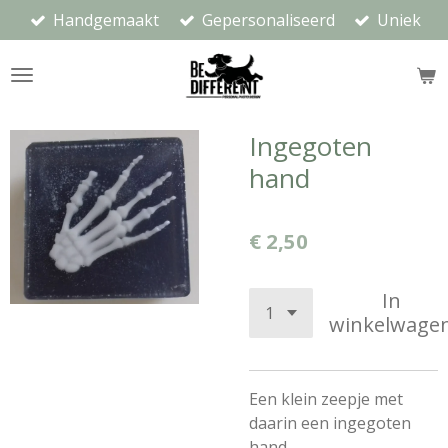
Handgemaakt
Gepersonaliseerd
Uniek
Ga
direct
naar
de
hoofdinhoud
Ingegoten
hand
€ 2,50
In
winkelwage
Een klein zeepje met
daarin een ingegoten
hand.