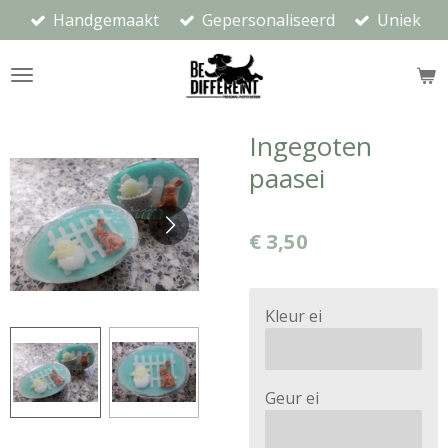
Handgemaakt
Gepersonaliseerd
Uniek
Ga
direct
naar
de
hoofdinhoud
Ingegoten
paasei
€ 3,50
Kleur ei
Geur ei