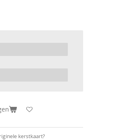
gen
riginele kerstkaart?