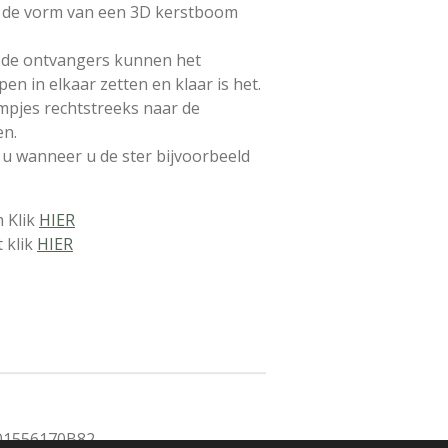
n de vorm van een 3D kerstboom
, de ontvangers kunnen het
en in elkaar zetten en klaar is het.
mpjes rechtstreeks naar de
en.
t u wanneer u de ster bijvoorbeeld
 Klik
HIER
t klik
HIER
01556170B82