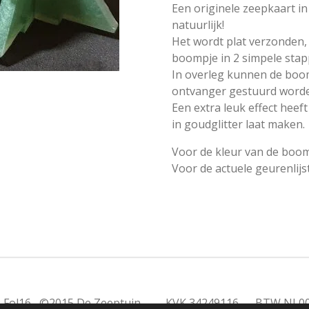
Een originele zeepkaart i
natuurlijk!
Het wordt plat verzonden
boompje in 2 simpele stapp
In overleg kunnen de boo
ontvanger gestuurd word
Een extra leuk effect heef
in goudglitter laat maken.
Voor de kleur van de boom
Voor de actuele geurenlijs
2019 Fol16 ©2015 De Zeeptuin KVK 34249116 BTW NL0