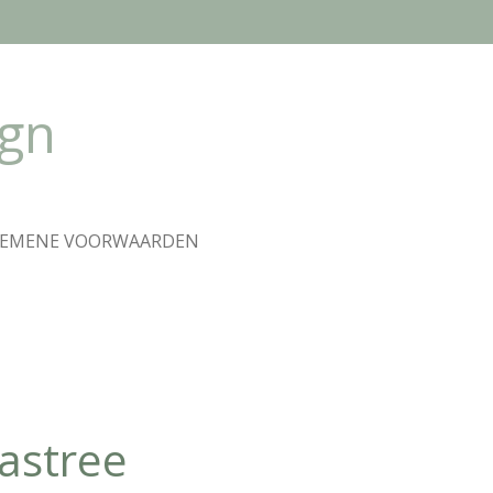
ign
GEMENE VOORWAARDEN
astree