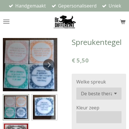
Handgemaakt
Gepersonaliseerd
Uniek
Ga
direct
naar
de
hoofdinhoud
Spreukentegel
€ 5,50
Welke spreuk
Kleur zeep