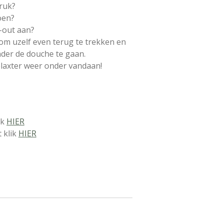
druk?
oen?
-out aan?
 om uzelf even terug te trekken en
nder de douche te gaan.
elaxter weer onder vandaan!
ik
HIER
t klik
HIER