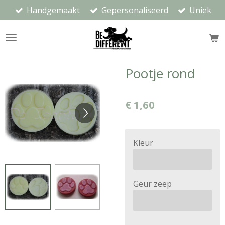
Handgemaakt
Gepersonaliseerd
Uniek
Ga
direct
naar
de
hoofdinhoud
Pootje rond
€ 1,60
Kleur
Geur zeep