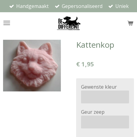
Handgemaakt
Gepersonaliseerd
Uniek
Ga
direct
naar
de
hoofdinhoud
Kattenkop
€ 1,95
Gewenste kleur
Geur zeep