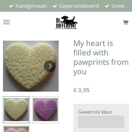
Handgemaakt
Gepersonaliseerd
Uniek
Ga
direct
naar
de
hoofdinhoud
My heart is
filled with
pawprints from
you
€ 3,95
Gewenste kleur