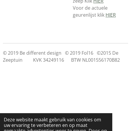
zeep Klik
HIER
Voor de actuele
geurenlijst klik
HIER
© 2019 Be different design © 2019 Fol16 ©2015 De
Zeeptuin KVK 34249116 BTW NL001556170B82
Deze website maakt gebruik van cookies om
uw ervaring te verbeteren en op maat
gemaakte advertenties weer te geven. Door op