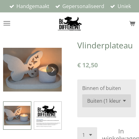
Handgemaakt
Gepersonaliseerd
Uniek
Ga
direct
naar
de
hoofdinhoud
Vlinderplateau
€ 12,50
Binnen of buiten
In
winkelwage