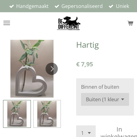
Handgemaakt
Gepersonaliseerd
Uniek
Ga
direct
naar
de
hoofdinhoud
Hartig
€ 7,95
Binnen of buiten
In
winkelwage