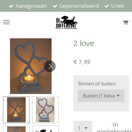
Handgemaakt
Gepersonaliseerd
Uniek
Ga
direct
naar
de
hoofdinhoud
2 love
€ 7,95
Binnen of buiten
In
winkelwage