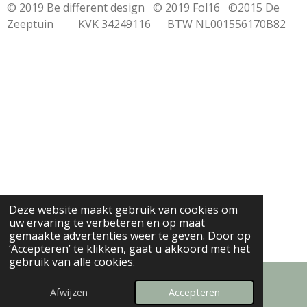
© 2019 Be different design © 2019 Fol16 ©2015 De
Zeeptuin KVK 34249116 BTW NL001556170B82
Deze website maakt gebruik van cookies om
uw ervaring te verbeteren en op maat
gemaakte advertenties weer te geven. Door op
‘Accepteren’ te klikken, gaat u akkoord met het
gebruik van alle cookies.
Afwijzen
Accepteren
E-mailadres