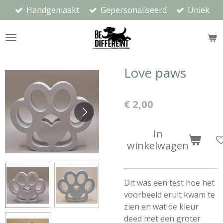
Handgemaakt
Gepersonaliseerd
Uniek
Ga
direct
naar
de
hoofdinhoud
Love paws
€ 2,00
In
winkelwagen
Dit was een test hoe het
voorbeeld eruit kwam te
zien en wat de kleur
deed met een groter