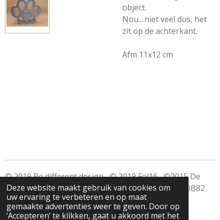
object.
Nou....niet veel dus, het
zit op de achterkant.
Afm 11x12 cm
© 2019 Be different design © 2019 Fol16 ©2015 De
Deze website maakt gebruik van cookies om
Zeeptuin KVK 34249116 BTW NL001556170B82
uw ervaring te verbeteren en op maat
gemaakte advertenties weer te geven. Door op
‘Accepteren’ te klikken, gaat u akkoord met het