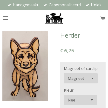
Handgemaakt
Gepersonaliseerd
Uniek
Ga
direct
naar
de
hoofdinhoud
Herder
€ 6,75
Magneet of carclip
Kleur