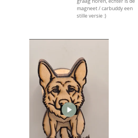
graag horen, echter is de
magneet / carbuddy een
stille versie :)
P
l
a