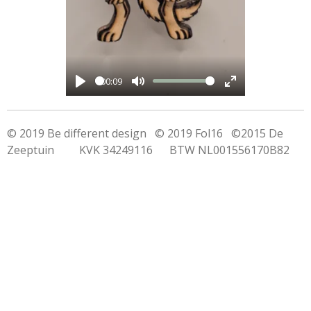
y
00:09
P
M
E
l
u
n
© 2019 Be different design © 2019 Fol16 ©2015 De
a
t
t
Zeeptuin KVK 34249116 BTW NL001556170B82
y
e
e
r
f
u
l
l
s
c
r