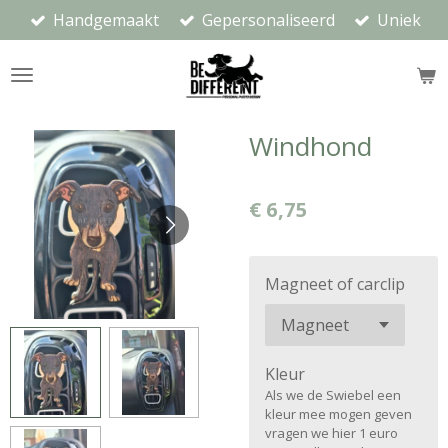
Handgemaakt
Gepersonaliseerd
Uniek
Ga
direct
naar
de
hoofdinhoud
Windhond
€ 6,75
Magneet of carclip
Kleur
Als we de Swiebel een
kleur mee mogen geven
vragen we hier 1 euro