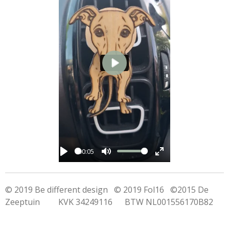
P
l
a
y
00:05
P
M
E
l
u
n
© 2019 Be different design © 2019 Fol16 ©2015 De
a
t
t
Zeeptuin KVK 34249116 BTW NL001556170B82
y
e
e
r