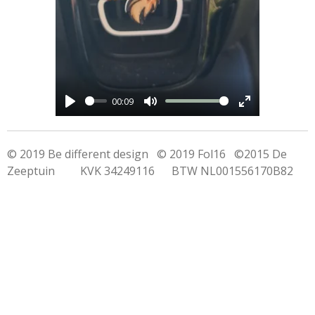
y
00:09
P
M
E
l
u
n
© 2019 Be different design © 2019 Fol16 ©2015 De
a
t
t
Zeeptuin KVK 34249116 BTW NL001556170B82
y
e
e
r
f
u
l
l
s
c