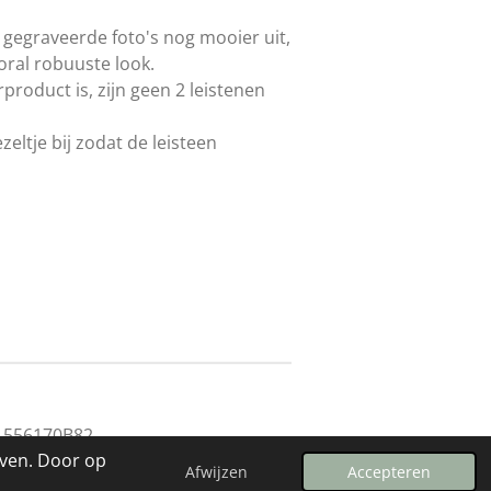
gegraveerde foto's nog mooier uit,
oral robuuste look.
roduct is, zijn geen 2 leistenen
eltje bij zodat de leisteen
1556170B82
even. Door op
Afwijzen
Accepteren