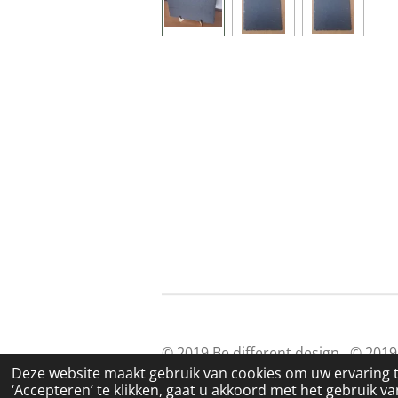
© 2019 Be different design © 
Deze website maakt gebruik van cookies om uw ervaring 
‘Accepteren’ te klikken, gaat u akkoord met het gebruik van