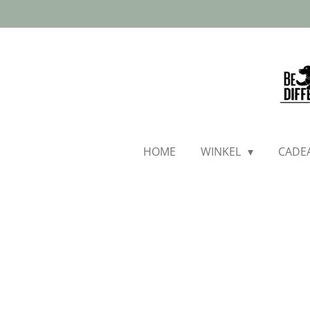
Ga
direct
naar
de
hoofdinhoud
HOME
WINKEL
CADE