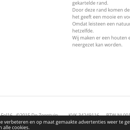
gekartelde rand.
Door deze rand komen de 
het geeft een mooie en vo
Omdat leisteen een natuurp
hetzelfde.
Wij maken er een houten ez
neergezet kan worden.
2019 Fol16 ©2015 De Zeeptuin KVK 34249116 BTW NL00
te verbeteren en op maat gemaakte advertenties weer te g
 alle cookies.