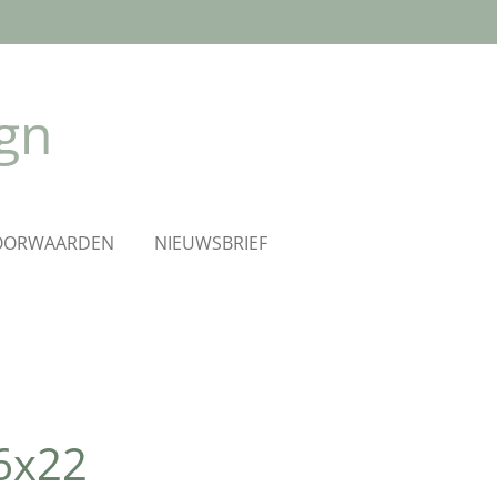
ign
OORWAARDEN
NIEUWSBRIEF
6x22