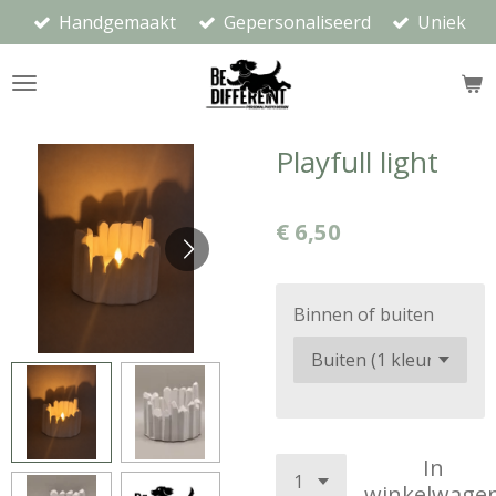
Handgemaakt
Gepersonaliseerd
Uniek
Ga
direct
naar
de
hoofdinhoud
Playfull light
€ 6,50
Binnen of buiten
In
winkelwage