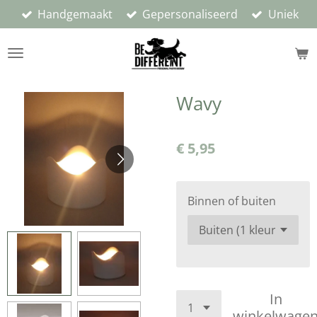
Handgemaakt
Gepersonaliseerd
Uniek
Ga
direct
naar
de
hoofdinhoud
Wavy
€ 5,95
Binnen of buiten
In
winkelwage