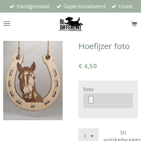
Handgemaakt
Gepersonaliseerd
Uniek
Ga
direct
naar
de
hoofdinhoud
Hoefijzer foto
€ 4,50
foto
In
winkelwage