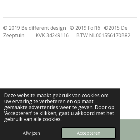
© 2019 Be different design © 2019 Fol16 ©2015 De
Zeeptuin KVK 34249116 BTW NL001556170B82
Deze website maakt gebruik van cookies om
uw ervaring te verbeteren en op maat
gemaakte advertenties weer te geven. Door op
‘Accepteren’ te klikken, gaat u akkoord met het
gebruik van alle cookies.
Afwijzen
Accepteren
E-mailadres