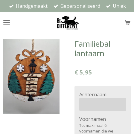
Handgemaakt
Gepersonaliseerd
Uniek
Ga
direct
naar
de
hoofdinhoud
Familiebal
lantaarn
€ 5,95
Achternaam
Voornamen
Tot maximaal 6
voornamen die we