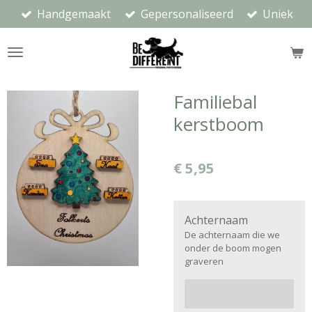
Handgemaakt
Gepersonaliseerd
Uniek
Ga
direct
naar
de
hoofdinhoud
Familiebal
kerstboom
€ 5,95
Achternaam
De achternaam die we
onder de boom mogen
graveren