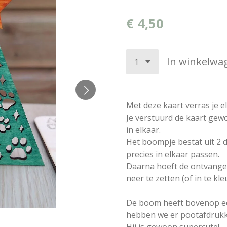
€ 4,50
In winkelwa
Met deze kaart verras je 
Je verstuurd de kaart gew
in elkaar.
Het boompje bestat uit 2 de
precies in elkaar passen.
Daarna hoeft de ontvange
neer te zetten (of in te kl
De boom heeft bovenop een
hebben we er pootafdruk
Hij is gewoon supercute!