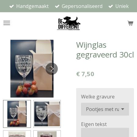
Handgemaakt
Gepersonaliseerd
Uniek
Ga
direct
naar
de
hoofdinhoud
Wijnglas
gegraveerd 30cl
€ 7,50
Welke gravure
Eigen tekst