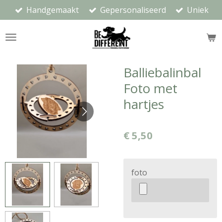
Handgemaakt
Gepersonaliseerd
Uniek
Ga
direct
naar
de
hoofdinhoud
Balliebalinbal
Foto met
hartjes
€ 5,50
foto