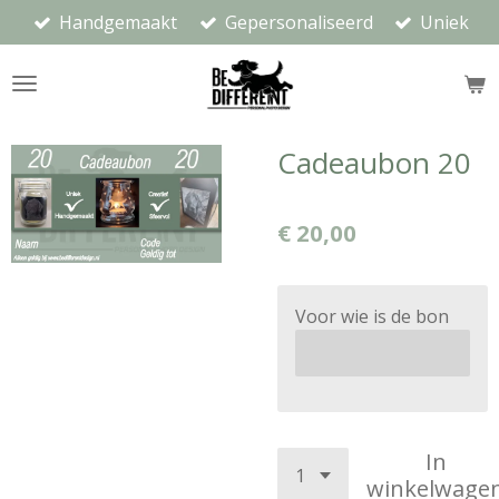
Handgemaakt
Gepersonaliseerd
Uniek
Ga
direct
naar
de
hoofdinhoud
Cadeaubon 20
€ 20,00
Voor wie is de bon
In
winkelwage