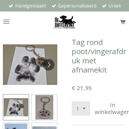
Handgemaakt
Gepersonaliseerd
Uniek
Ga
direct
naar
de
hoofdinhoud
Tag rond
poot/vingerafdr
uk met
afnamekit
€ 21,95
In
winkelwage