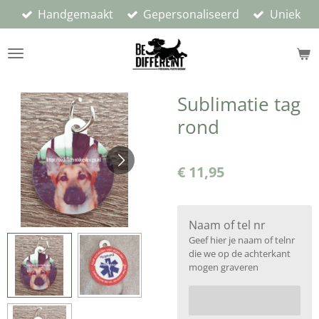
Handgemaakt
Gepersonaliseerd
Uniek
Ga
direct
naar
de
hoofdinhoud
Sublimatie tag
rond
€ 11,95
Naam of tel nr
Geef hier je naam of telnr
die we op de achterkant
mogen graveren