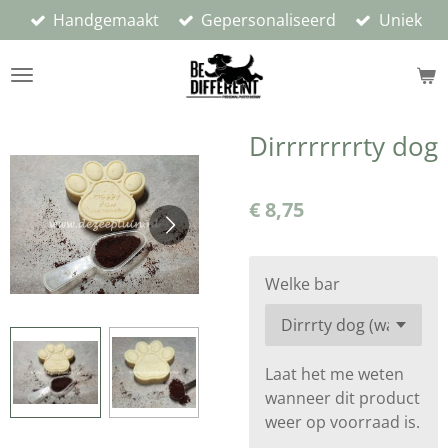
Handgemaakt
Gepersonaliseerd
Uniek
Ga
direct
naar
de
hoofdinhoud
Dirrrrrrrrty dog
€ 8,75
Welke bar
Laat het me weten
wanneer dit product
weer op voorraad is.