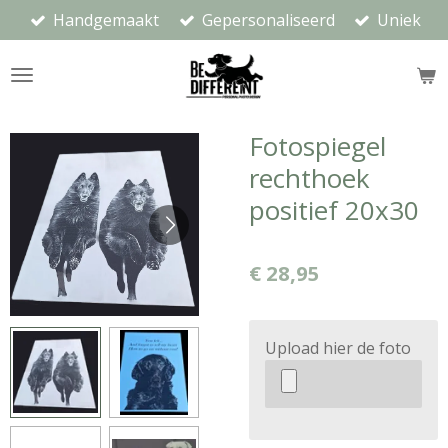
Handgemaakt
Gepersonaliseerd
Uniek
Ga
direct
naar
de
hoofdinhoud
Fotospiegel
rechthoek
positief 20x30
€ 28,95
Upload hier de foto