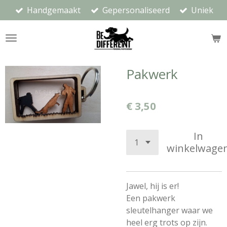
Handgemaakt
Gepersonaliseerd
Uniek
Ga
direct
naar
de
hoofdinhoud
Pakwerk
€ 3,50
In
winkelwage
Jawel, hij is er!
Een pakwerk
sleutelhanger waar we
heel erg trots op zijn.