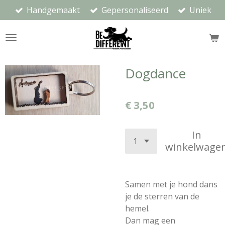
Handgemaakt
Gepersonaliseerd
Uniek
Ga
direct
naar
de
hoofdinhoud
Dogdance
€ 3,50
In
winkelwage
Samen met je hond dans
je de sterren van de
hemel.
Dan mag een