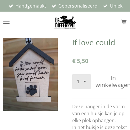
Handgemaakt
Gepersonaliseerd
Uniek
Ga
direct
naar
de
hoofdinhoud
If love could
€ 5,50
In
winkelwage
Deze hanger in de vorm
van een huisje kan je op
elke plek ophangen.
In het huisje is deze tekst