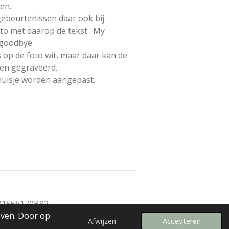
sen.
gebeurtenissen daar ook bij.
 met daarop de tekst : My
 goodbye.
s op de foto wit, maar daar kan de
en gegraveerd.
huisje worden aangepast.
01556170B82
even. Door op
Afwijzen
Accepteren