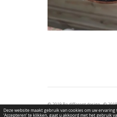
© 2019 Be different design © 
Deze website maakt gebruik van cookies om uw ervaring 
‘Accepteren’ te klikken, gaat u akkoord met het gebruik va