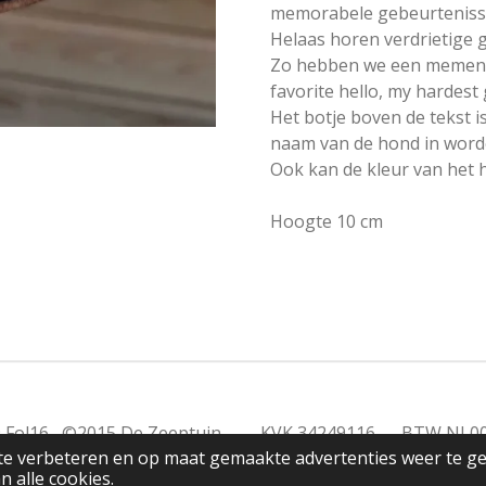
memorabele gebeurtenis
Helaas horen verdrietige 
Zo hebben we een memento
favorite hello, my hardest
Het botje boven de tekst i
naam van de hond in word
Ook kan de kleur van het 
Hoogte 10 cm
2019 Fol16 ©2015 De Zeeptuin KVK 34249116 BTW NL0
te verbeteren en op maat gemaakte advertenties weer te g
n alle cookies.